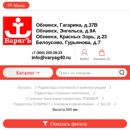
Меню
Обнинск, Гагарина, д.37В
Обнинск, Энгельса, д.9А
Обнинск, Красных Зорь, д.23
Белоусово, Гурьянова, д.7
+7 (800) 250-28-23
info@varyag40.ru
Войти
Корзина (
0
)
Каталог
Каталог
/
Радиаторы отопления и комплектующие
/
Радиаторы стальные панельные
/
Стальные панельные радиаторы ROMMER
/
Радиаторы COMPACT с боковым подключением
/
Тип 20
/
Высота 500 мм
Показать фильтр