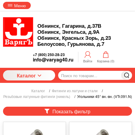
Меню
Обнинск, Гагарина, д.37В
Обнинск, Энгельса, д.9А
Обнинск, Красных Зорь, д.23
Белоусово, Гурьянова, д.7
+7 (800) 250-28-23
info@varyag40.ru
Войти
Корзина (
0
)
Каталог
Каталог
/
Фитинги из латуни и стали
/
Резьбовые латунные фитинги (никель)
/
Угольники 45° вн.-вн. (VTr.091.N)
Показать фильтр