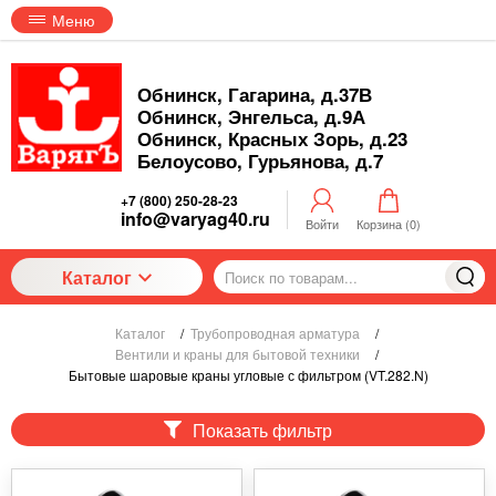
Меню
Обнинск, Гагарина, д.37В
Обнинск, Энгельса, д.9А
Обнинск, Красных Зорь, д.23
Белоусово, Гурьянова, д.7
+7 (800) 250-28-23
info@varyag40.ru
Войти
Корзина (
0
)
Каталог
Каталог
/
Трубопроводная арматура
/
Вентили и краны для бытовой техники
/
Бытовые шаровые краны угловые с фильтром (VT.282.N)
Показать фильтр