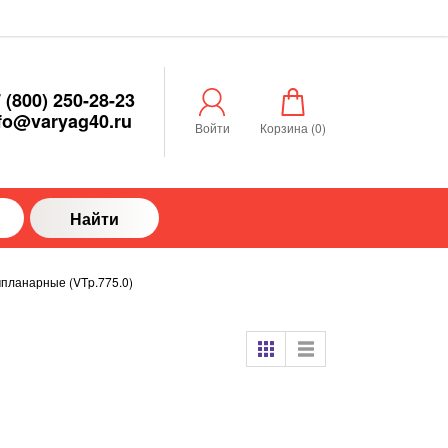
 (800) 250-28-23
fo@varyag40.ru
Войти
Корзина (
0
)
Найти
планарные (VTp.775.0)