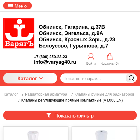
Меню
Обнинск, Гагарина, д.37В
Обнинск, Энгельса, д.9А
Обнинск, Красных Зорь, д.23
Белоусово, Гурьянова, д.7
+7 (800) 250-28-23
info@varyag40.ru
Войти
Корзина (
0
)
Каталог
Каталог
/
Радиаторная арматура
/
Клапаны ручные для радиаторов
/
Клапаны регулирующие прямые компактные (VT.008.LN)
Показать фильтр