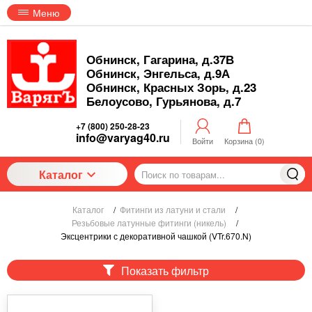
Меню
Обнинск, Гагарина, д.37В
Обнинск, Энгельса, д.9А
Обнинск, Красных Зорь, д.23
Белоусово, Гурьянова, д.7
+7 (800) 250-28-23
info@varyag40.ru
Войти
Корзина (
0
)
Каталог
Каталог
/
Фитинги из латуни и стали
/
Резьбовые латунные фитинги (никель)
/
Эксцентрики с декоративной чашкой (VTr.670.N)
Показать фильтр