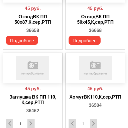
45
руб.
45
руб.
ОтводВК ПП
ОтводВК ПП
50х87,К,сер,РТП
50х45,К,сер,РТП
36658
36668
Подробнее
Подробнее
45
руб.
45
руб.
Заглушка ВК ПП 110,
ХомутВК110,К,сер,РТП
К,сер,РТП
36504
36462