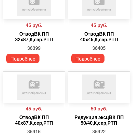
45
руб.
45
руб.
ОтводВК ПП
ОтводВК ПП
32х87,К,сер,РТП
40х45,К,сер,РТП
36399
36405
Подробнее
Подробнее
45
руб.
50
руб.
ОтводВК ПП
Редукция эксцВК ПП
40х87,К,сер,РТП
50/40,К,сер,РТП
36416
36422