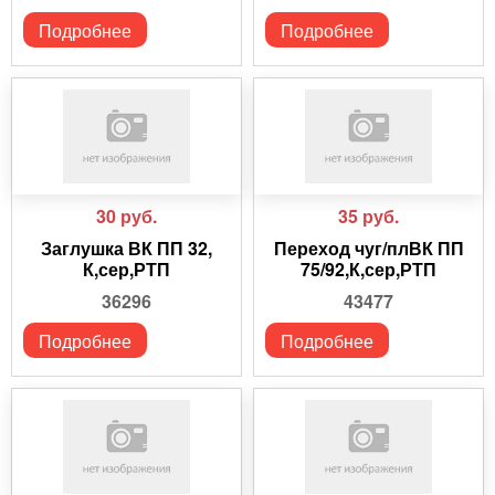
Подробнее
Подробнее
30
руб.
35
руб.
Заглушка ВК ПП 32,
Переход чуг/плВК ПП
К,сер,РТП
75/92,К,сер,РТП
36296
43477
Подробнее
Подробнее