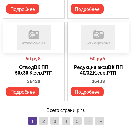
Подробнее
Подробнее
50
руб.
50
руб.
ОтводВК ПП
Редукция эксцВК ПП
50х30,К,сер,РТП
40/32,К,сер,РТП
36420
36403
Подробнее
Подробнее
Всего страниц:
10
1
2
3
4
5
»
»»