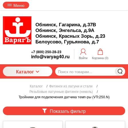
Меню
Обнинск, Гагарина, д.37В
Обнинск, Энгельса, д.9А
Обнинск, Красных Зорь, д.23
Белоусово, Гурьянова, д.7
+7 (800) 250-28-23
info@varyag40.ru
Войти
Корзина (
0
)
Каталог
Каталог
/
Фитинги из латуни и стали
/
Резьбовые латунные фитинги (никель)
/
Тройники для подключения датчика темп-ры (VTr.250.N)
Показать фильтр