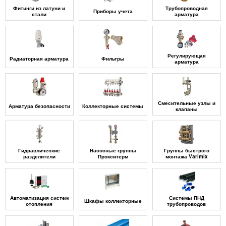
Фитинги из латуни и
Трубопроводная
Приборы учета
стали
арматура
Регулирующая
Радиаторная арматура
Фильтры
арматура
Смесительные узлы и
Арматура безопасности
Коллекторные системы
клапаны
Гидравлические
Насосные группы
Группы быстрого
разделители
Прокситерм
монтажа Varimix
Автоматизация систем
Системы ПНД
Шкафы коллекторные
отопления
трубопроводов