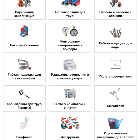
Внутренняя
Теплоизоляция для
Насосы и насосные
канализация
труб
станции
Контрольно-
Гибкая подводка для
Баки мембранные
измерительные
воды
приборы
Гибкая подводка для
Радиаторы отопления и
Полотенцесушители
газа сильфон
комплектующие
Кронштейны для труб
Питьевые системы
Смесители
(крепеж)
очистки
Строительные
Санфаянс
Инструмент
материалы для тёплого