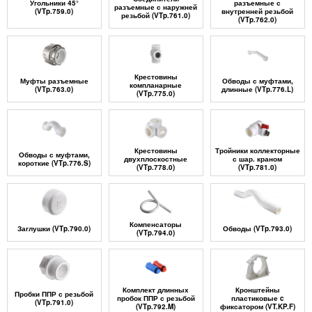
Угольники 45°
разъемные с
разъемные с наружней
(VTp.759.0)
внутренней резьбой
резьбой (VTp.761.0)
(VTp.762.0)
Крестовины
Муфты разъемные
Обводы с муфтами,
компланарные
(VTp.763.0)
длинные (VTp.776.L)
(VTp.775.0)
Крестовины
Тройники коллекторные
Обводы с муфтами,
двухплоскостные
с шар. краном
короткие (VTp.776.S)
(VTp.778.0)
(VTp.781.0)
Компенсаторы
Заглушки (VTp.790.0)
Обводы (VTp.793.0)
(VTp.794.0)
Комплект длинных
Кронштейны
Пробки ППР с резьбой
пробок ППР с резьбой
пластиковые c
(VTp.791.0)
(VTp.792.M)
фиксатором (VT.KP.F)