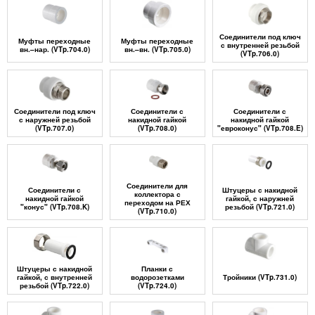
Соединители под ключ
Муфты переходные
Муфты переходные
с внутренней резьбой
вн.–нар. (VTp.704.0)
вн.–вн. (VTp.705.0)
(VTp.706.0)
Соединители под ключ
Соединители с
Соединители с
с наружней резьбой
накидной гайкой
накидной гайкой
(VTp.707.0)
(VTp.708.0)
"евроконус" (VTp.708.E)
Соединители для
Соединители с
Штуцеры с накидной
коллектора с
накидной гайкой
гайкой, с наружней
переходом на РЕХ
"конус" (VTp.708.K)
резьбой (VTp.721.0)
(VTp.710.0)
Штуцеры с накидной
Планки с
гайкой, с внутренней
водорозетками
Тройники (VTp.731.0)
резьбой (VTp.722.0)
(VTp.724.0)