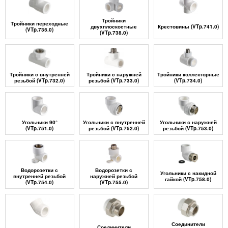
Тройники
Тройники переходные
двухплоскостные
Крестовины (VTp.741.0)
(VTp.735.0)
(VTp.738.0)
Тройники с внутренней
Тройники с наружней
Тройники коллекторные
резьбой (VTp.732.0)
резьбой (VTp.733.0)
(VTp.734.0)
Угольники 90°
Угольники с внутренней
Угольники с наружней
(VTp.751.0)
резьбой (VTp.752.0)
резьбой (VTp.753.0)
Водорозетки с
Водорозетки с
Угольники с накидной
внутренней резьбой
наружней резьбой
гайкой (VTp.758.0)
(VTp.754.0)
(VTp.755.0)
Соединители
Соединители