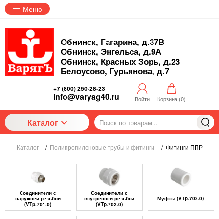
Меню
Обнинск, Гагарина, д.37В
Обнинск, Энгельса, д.9А
Обнинск, Красных Зорь, д.23
Белоусово, Гурьянова, д.7
+7 (800) 250-28-23
info@varyag40.ru
Войти
Корзина (
0
)
Каталог
Каталог
/
Полипропиленовые трубы и фитинги
/
Фитинги ППР
Соединители с
Соединители с
наружней резьбой
внутренней резьбой
Муфты (VTp.703.0)
(VTp.701.0)
(VTp.702.0)