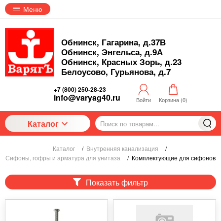
Меню
Обнинск, Гагарина, д.37В
Обнинск, Энгельса, д.9А
Обнинск, Красных Зорь, д.23
Белоусово, Гурьянова, д.7
+7 (800) 250-28-23
info@varyag40.ru
Войти
Корзина (
0
)
Каталог
Каталог
/
Внутренняя канализация
/
Сифоны, гофры и арматура для унитаза
/
Комплектующие для сифонов
Показать фильтр