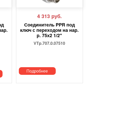
4 313
руб.
од
Соединитель PPR под
нар.
ключ с переходом на нар.
р. 75х2 1/2"
VTp.707.0.07510
Подробнее