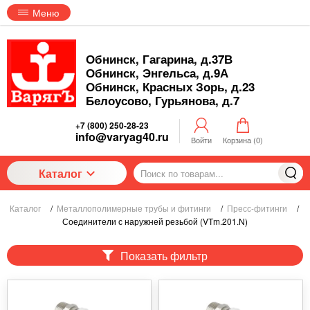
Меню
Обнинск, Гагарина, д.37В
Обнинск, Энгельса, д.9А
Обнинск, Красных Зорь, д.23
Белоусово, Гурьянова, д.7
+7 (800) 250-28-23
info@varyag40.ru
Войти
Корзина (
0
)
Каталог
Каталог
/
Металлополимерные трубы и фитинги
/
Пресс-фитинги
/
Соединители с наружней резьбой (VTm.201.N)
Показать фильтр