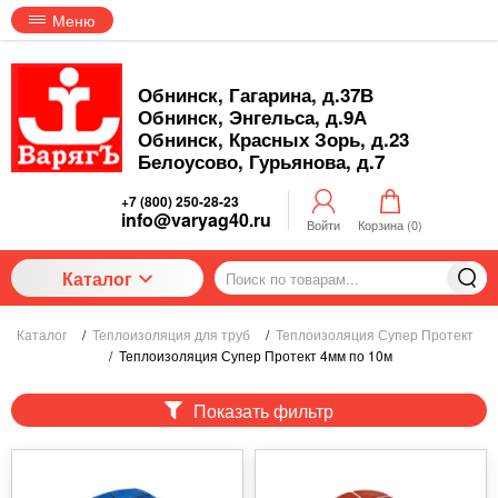
Меню
Обнинск, Гагарина, д.37В
Обнинск, Энгельса, д.9А
Обнинск, Красных Зорь, д.23
Белоусово, Гурьянова, д.7
+7 (800) 250-28-23
info@varyag40.ru
Войти
Корзина (
0
)
Каталог
Каталог
/
Теплоизоляция для труб
/
Теплоизоляция Супер Протект
/
Теплоизоляция Супер Протект 4мм по 10м
Показать фильтр