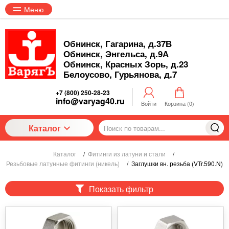
Меню
Обнинск, Гагарина, д.37В
Обнинск, Энгельса, д.9А
Обнинск, Красных Зорь, д.23
Белоусово, Гурьянова, д.7
+7 (800) 250-28-23
info@varyag40.ru
Войти
Корзина (
0
)
Каталог
Каталог
/
Фитинги из латуни и стали
/
Резьбовые латунные фитинги (никель)
/
Заглушки вн. резьба (VTr.590.N)
Показать фильтр