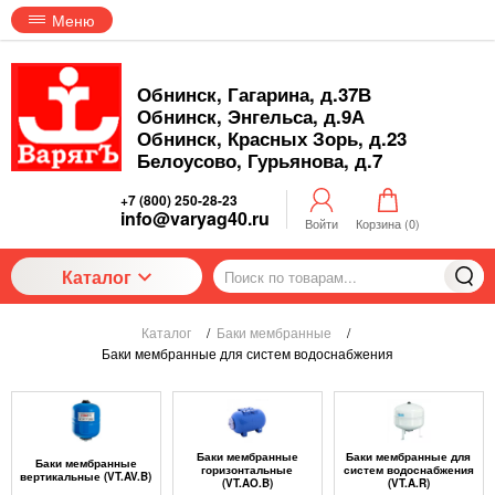
Меню
Обнинск, Гагарина, д.37В
Обнинск, Энгельса, д.9А
Обнинск, Красных Зорь, д.23
Белоусово, Гурьянова, д.7
+7 (800) 250-28-23
info@varyag40.ru
Войти
Корзина (
0
)
Каталог
Каталог
/
Баки мембранные
/
Баки мембранные для систем водоснабжения
Баки мембранные
Баки мембранные для
Баки мембранные
горизонтальные
систем водоснабжения
вертикальные (VT.AV.B)
(VT.AO.B)
(VT.A.R)