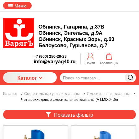
Меню
Обнинск, Гагарина, д.37В
Обнинск, Энгельса, д.9А
Обнинск, Красных Зорь, д.23
Белоусово, Гурьянова, д.7
+7 (800) 250-28-23
info@varyag40.ru
Войти
Корзина (
0
)
Каталог
Каталог
/
Смесительные узлы и клапаны
/
Смесительные клапаны
/
Четырехходовые смесительные клапаны (VT.MIX04.G)
Показать фильтр