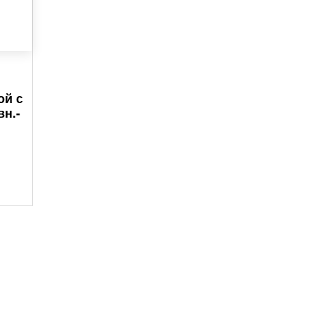
ой с
вн.-