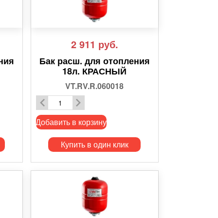
2 911
руб.
ния
Бак расш. для отопления
18л. КРАСНЫЙ
VT.RV.R.060018
Добавить в корзину
Купить в один клик