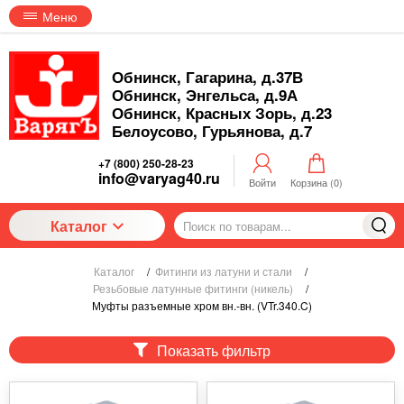
Меню
Обнинск, Гагарина, д.37В
Обнинск, Энгельса, д.9А
Обнинск, Красных Зорь, д.23
Белоусово, Гурьянова, д.7
+7 (800) 250-28-23
info@varyag40.ru
Войти
Корзина (
0
)
Каталог
Каталог
/
Фитинги из латуни и стали
/
Резьбовые латунные фитинги (никель)
/
Муфты разъемные хром вн.-вн. (VTr.340.C)
Показать фильтр