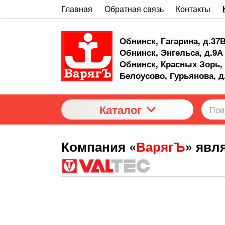
Главная
Обратная связь
Контакты
Обнинск, Гагарина, д.37
Обнинск, Энгельса, д.9А
Обнинск, Красных Зорь, 
Белоусово, Гурьянова, д
Каталог
Компания «
ВарягЪ
» явл