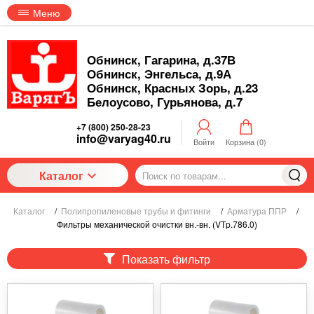
Меню
Обнинск, Гагарина, д.37В
Обнинск, Энгельса, д.9А
Обнинск, Красных Зорь, д.23
Белоусово, Гурьянова, д.7
+7 (800) 250-28-23
info@varyag40.ru
Войти
Корзина (
0
)
Каталог
Каталог
/
Полипропиленовые трубы и фитинги
/
Арматура ППР
/
Фильтры механической очистки вн.-вн. (VTp.786.0)
Показать фильтр