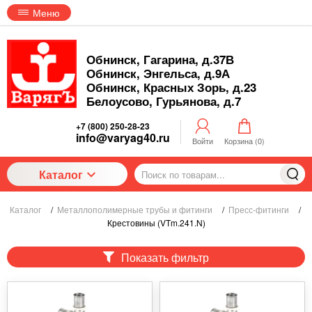
Меню
Обнинск, Гагарина, д.37В
Обнинск, Энгельса, д.9А
Обнинск, Красных Зорь, д.23
Белоусово, Гурьянова, д.7
+7 (800) 250-28-23
info@varyag40.ru
Войти
Корзина (
0
)
Каталог
Каталог
/
Металлополимерные трубы и фитинги
/
Пресс-фитинги
/
Крестовины (VTm.241.N)
Показать фильтр