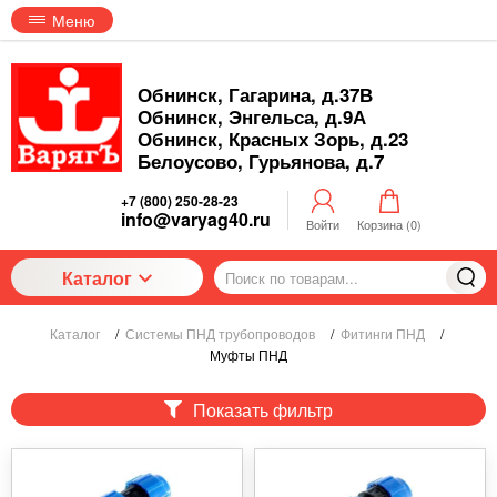
Меню
Обнинск, Гагарина, д.37В
Обнинск, Энгельса, д.9А
Обнинск, Красных Зорь, д.23
Белоусово, Гурьянова, д.7
+7 (800) 250-28-23
info@varyag40.ru
Войти
Корзина (
0
)
Каталог
Каталог
/
Системы ПНД трубопроводов
/
Фитинги ПНД
/
Муфты ПНД
Показать фильтр