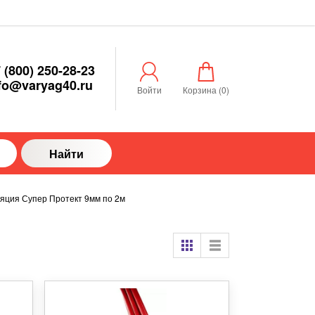
 (800) 250-28-23
fo@varyag40.ru
Войти
Корзина (
0
)
Найти
яция Супер Протект 9мм по 2м