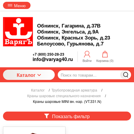
Меню
Обнинск, Гагарина, д.37В
Обнинск, Энгельса, д.9А
Обнинск, Красных Зорь, д.23
Белоусово, Гурьянова, д.7
+7 (800) 250-28-23
info@varyag40.ru
Войти
Корзина (
0
)
Каталог
Каталог
/
Трубопроводная арматура
/
Краны шаровые специального назначения
/
Краны шаровые MINI вн.-нар. (VT.331.N)
Показать фильтр