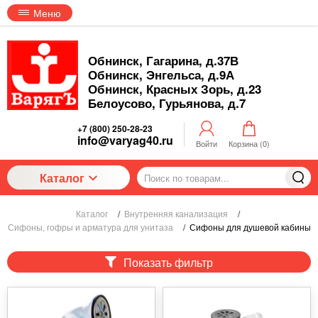
Меню
Обнинск, Гагарина, д.37В
Обнинск, Энгельса, д.9А
Обнинск, Красных Зорь, д.23
Белоусово, Гурьянова, д.7
+7 (800) 250-28-23
info@varyag40.ru
Войти
Корзина (
0
)
Каталог
Каталог
/
Внутренняя канализация
/
Сифоны, гофры и арматура для унитаза
/
Сифоны для душевой кабины
Показать фильтр