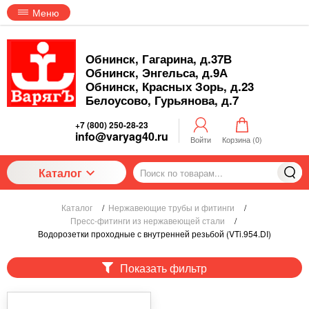
Меню
Обнинск, Гагарина, д.37В
Обнинск, Энгельса, д.9А
Обнинск, Красных Зорь, д.23
Белоусово, Гурьянова, д.7
+7 (800) 250-28-23
info@varyag40.ru
Войти
Корзина (
0
)
Каталог
Каталог
/
Нержавеющие трубы и фитинги
/
Пресс-фитинги из нержавеющей стали
/
Водорозетки проходные с внутренней резьбой (VTi.954.DI)
Показать фильтр