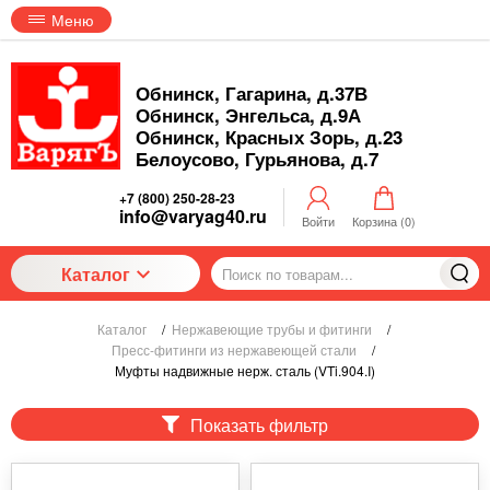
Меню
Обнинск, Гагарина, д.37В
Обнинск, Энгельса, д.9А
Обнинск, Красных Зорь, д.23
Белоусово, Гурьянова, д.7
+7 (800) 250-28-23
info@varyag40.ru
Войти
Корзина (
0
)
Каталог
Каталог
/
Нержавеющие трубы и фитинги
/
Пресс-фитинги из нержавеющей стали
/
Муфты надвижные нерж. сталь (VTi.904.I)
Показать фильтр