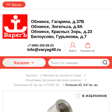
Меню
Обнинск, Гагарина, д.37В
Обнинск, Энгельса, д.9А
Обнинск, Красных Зорь, д.23
Белоусово, Гурьянова, д.7
+7 (800) 250-28-23
info@varyag40.ru
Войти
Корзина (
0
)
Каталог
Каталог
/
Фитинги из латуни и стали
/
Резьбовые латунные фитинги (никель)
/
Угольники 45° вн.-вн. (VTr.091.N)
/
Угольник 45, 3/4" вн.-вн.
В ИЗБРАННОЕ