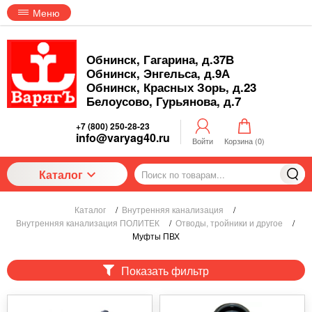
Меню
Обнинск, Гагарина, д.37В
Обнинск, Энгельса, д.9А
Обнинск, Красных Зорь, д.23
Белоусово, Гурьянова, д.7
+7 (800) 250-28-23
info@varyag40.ru
Войти
Корзина (
0
)
Каталог
Каталог
/
Внутренняя канализация
/
Внутренняя канализация ПОЛИТЕК
/
Отводы, тройники и другое
/
Муфты ПВХ
Показать фильтр