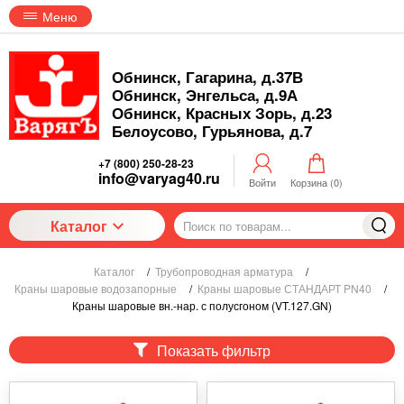
Меню
Обнинск, Гагарина, д.37В
Обнинск, Энгельса, д.9А
Обнинск, Красных Зорь, д.23
Белоусово, Гурьянова, д.7
+7 (800) 250-28-23
info@varyag40.ru
Войти
Корзина (
0
)
Каталог
Каталог
/
Трубопроводная арматура
/
Краны шаровые водозапорные
/
Краны шаровые СТАНДАРТ PN40
/
Краны шаровые вн.-нар. с полусгоном (VT.127.GN)
Показать фильтр