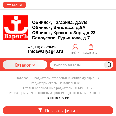
Меню
Обнинск, Гагарина, д.37В
Обнинск, Энгельса, д.9А
Обнинск, Красных Зорь, д.23
Белоусово, Гурьянова, д.7
+7 (800) 250-28-23
info@varyag40.ru
Войти
Корзина (
0
)
Каталог
Каталог
/
Радиаторы отопления и комплектующие
/
Радиаторы стальные панельные
/
Стальные панельные радиаторы ROMMER
/
Радиаторы VENTIL с нижним правым подключением
/
Тип 11
/
Высота 500 мм
Показать фильтр