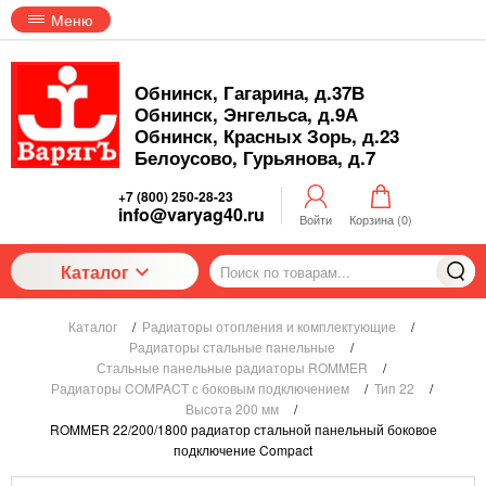
Меню
Обнинск, Гагарина, д.37В
Обнинск, Энгельса, д.9А
Обнинск, Красных Зорь, д.23
Белоусово, Гурьянова, д.7
+7 (800) 250-28-23
info@varyag40.ru
Войти
Корзина (
0
)
Каталог
Каталог
/
Радиаторы отопления и комплектующие
/
Радиаторы стальные панельные
/
Стальные панельные радиаторы ROMMER
/
Радиаторы COMPACT с боковым подключением
/
Тип 22
/
Высота 200 мм
/
ROMMER 22/200/1800 радиатор стальной панельный боковое
подключение Compact