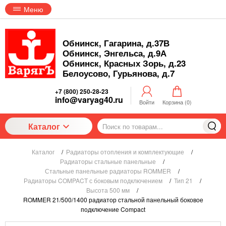
Меню
Обнинск, Гагарина, д.37В
Обнинск, Энгельса, д.9А
Обнинск, Красных Зорь, д.23
Белоусово, Гурьянова, д.7
+7 (800) 250-28-23
info@varyag40.ru
Войти
Корзина (
0
)
Каталог
Каталог
/
Радиаторы отопления и комплектующие
/
Радиаторы стальные панельные
/
Стальные панельные радиаторы ROMMER
/
Радиаторы COMPACT с боковым подключением
/
Тип 21
/
Высота 500 мм
/
ROMMER 21/500/1400 радиатор стальной панельный боковое
подключение Compact