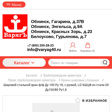
Меню
Обнинск, Гагарина, д.37В
Обнинск, Энгельса, д.9А
Обнинск, Красных Зорь, д.23
Белоусово, Гурьянова, д.7
+7 (800) 250-28-23
info@varyag40.ru
Войти
Корзина (
0
)
Каталог
Каталог
/
Трубопроводная арматура
/
Пром. трубопроводная арматура
/
Краны шаровые стальные
/
Шаровой стальной кран ф/ф Ду 100 Ру 16, с ручкой, LD КШЦФ из стали 20
Ду100/80 Ру1,6
В ИЗБРАННОЕ