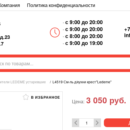
Компания
Политика конфиденциальности
с 9:00 до 20:00
-
В
+7
с 9:00 до 20:00
-
in
с 8:00 до 20:00
-
д.23
с 9:00 до 19:00
-
.7
ители LEDEME устаревшие
/
L4519 См-ль д/кухни крест"Ledeme"
3 050
руб.
В ИЗБРАННОЕ
Цена: