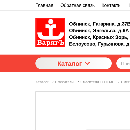
Главная
Обратная связь
Контакты
Обнинск, Гагарина, д.37
Обнинск, Энгельса, д.9А
Обнинск, Красных Зорь, 
Белоусово, Гурьянова, д
Каталог
Каталог
/
Смесители
/
Смесители LEDEME
/
Смес