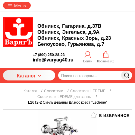
Меню
Обнинск, Гагарина, д.37В
Обнинск, Энгельса, д.9А
Обнинск, Красных Зорь, д.23
Белоусово, Гурьянова, д.7
+7 (800) 250-28-23
info@varyag40.ru
Войти
Корзина (
0
)
Каталог
Каталог
/
Смесители
/
Смесители LEDEME
/
Смесители LEDEME для ванны
/
L2612-2 См-ль д/ванны Дл.нос крест "Ledeme"
В ИЗБРАННОЕ