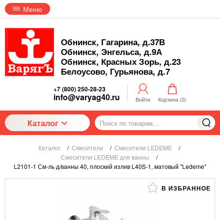
Меню
Обнинск, Гагарина, д.37В
Обнинск, Энгельса, д.9А
Обнинск, Красных Зорь, д.23
Белоусово, Гурьянова, д.7
+7 (800) 250-28-23
info@varyag40.ru
Войти
Корзина (
0
)
Каталог
Каталог
/
Смесители
/
Смесители LEDEME
/
Смесители LEDEME для ванны
/
L2101-1 См-ль д/ванны 40, плоский излив L40S-1, матовый "Ledeme"
В ИЗБРАННОЕ