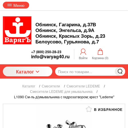
Меню
Обнинск, Гагарина, д.37В
Обнинск, Энгельса, д.9А
Обнинск, Красных Зорь, д.23
Белоусово, Гурьянова, д.7
+7 (800) 250-28-23
info@varyag40.ru
Войти
Корзина (
0
)
Каталог
Каталог
/
Смесители
/
Смесители LEDEME
/
Смесители LEDEME для умывальника
/
L1090 См-ль д/умывальника с гидрозатвором; крест "Ledeme"
В ИЗБРАННОЕ