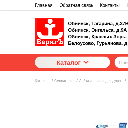
Главная
Обратная связь
Контакты
Обнинск, Гагарина, д.37
Обнинск, Энгельса, д.9А
Обнинск, Красных Зорь, 
Белоусово, Гурьянова, д
Каталог
Каталог
/
Смесители
/
Лейки и шланги для душа
/