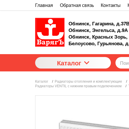
Главная
Обратная связь
Контакты
Обнинск, Гагарина, д.37
Обнинск, Энгельса, д.9А
Обнинск, Красных Зорь, 
Белоусово, Гурьянова, д
Каталог
Каталог
/
Радиаторы отопления и комплектующие
/
Радиаторы VENTIL с нижним правым подключением
/