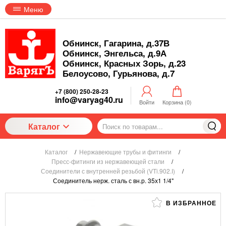
Меню
Обнинск, Гагарина, д.37В
Обнинск, Энгельса, д.9А
Обнинск, Красных Зорь, д.23
Белоусово, Гурьянова, д.7
+7 (800) 250-28-23
info@varyag40.ru
Войти
Корзина (
0
)
Каталог
Каталог
/
Нержавеющие трубы и фитинги
/
Пресс-фитинги из нержавеющей стали
/
Соединители с внутренней резьбой (VTi.902.I)
/
Соединитель нерж. сталь с вн.р. 35х1 1/4"
В ИЗБРАННОЕ