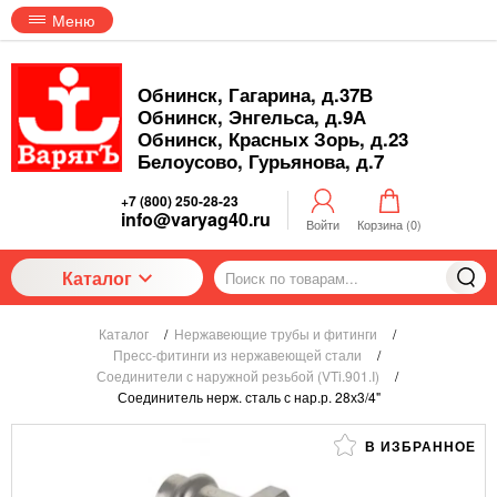
Меню
Обнинск, Гагарина, д.37В
Обнинск, Энгельса, д.9А
Обнинск, Красных Зорь, д.23
Белоусово, Гурьянова, д.7
+7 (800) 250-28-23
info@varyag40.ru
Войти
Корзина (
0
)
Каталог
Каталог
/
Нержавеющие трубы и фитинги
/
Пресс-фитинги из нержавеющей стали
/
Соединители с наружной резьбой (VTi.901.I)
/
Соединитель нерж. сталь с нар.р. 28х3/4"
В ИЗБРАННОЕ