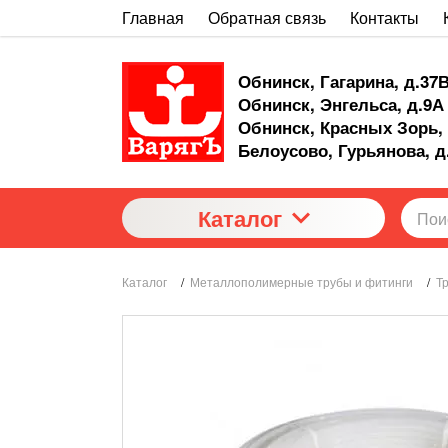
Главная
Обратная связь
Контакты
Обнинск, Гагарина, д.37
Обнинск, Энгельса, д.9А
Обнинск, Красных Зорь, 
Белоусово, Гурьянова, д
Каталог
Каталог
/
Металлополимерные трубы и фитинги
/
Т