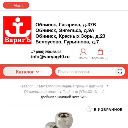
Меню
Обнинск, Гагарина, д.37В
Обнинск, Энгельса, д.9А
Обнинск, Красных Зорь, д.23
Белоусово, Гурьянова, д.7
+7 (800) 250-28-23
info@varyag40.ru
Войти
Корзина (
0
)
Каталог
Каталог
/
Металлополимерные трубы и фитинги
/
Обжимные фитинги
/
Тройники (VTm.331.N)
/
Тройник обжимной 32х16х32
В ИЗБРАННОЕ