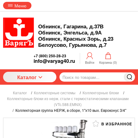
Меню
Обнинск, Гагарина, д.37В
Обнинск, Энгельса, д.9А
Обнинск, Красных Зорь, д.23
Белоусово, Гурьянова, д.7
+7 (800) 250-28-23
info@varyag40.ru
Войти
Корзина (
0
)
Каталог
Каталог
/
Коллекторные системы
/
Коллекторные блоки
/
Коллекторные блоки из нерж. стали с термостатическими клапанами
(VTc.588.EMNX)
/
Коллекторная группа НЕРЖ, в сборе, 1"х10 вых. Евроконус 3/4"
В ИЗБРАННОЕ