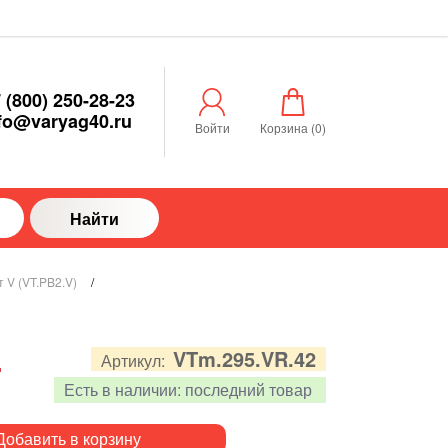
 (800) 250-28-23
fo@varyag40.ru
Войти
Корзина (
0
)
Найти
 V (VT.PB2.V)
/
.
VTm.295.VR.42
Артикул:
Есть в наличии:
последний товар
Добавить в корзину