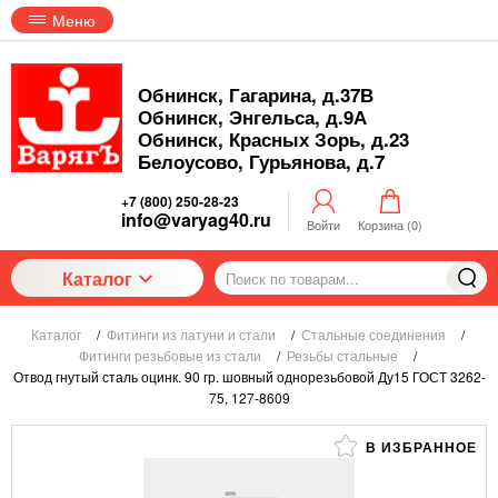
Меню
Обнинск, Гагарина, д.37В
Обнинск, Энгельса, д.9А
Обнинск, Красных Зорь, д.23
Белоусово, Гурьянова, д.7
+7 (800) 250-28-23
info@varyag40.ru
Войти
Корзина (
0
)
Каталог
Каталог
/
Фитинги из латуни и стали
/
Стальные соединения
/
Фитинги резьбовые из стали
/
Резьбы стальные
/
Отвод гнутый сталь оцинк. 90 гр. шовный однорезьбовой Ду15 ГОСТ 3262-
75, 127-8609
В ИЗБРАННОЕ