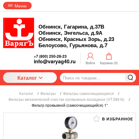
Меню
Обнинск, Гагарина, д.37В
Обнинск, Энгельса, д.9А
Обнинск, Красных Зорь, д.23
Белоусово, Гурьянова, д.7
+7 (800) 250-28-23
info@varyag40.ru
Войти
Корзина (
0
)
Каталог
Каталог
/
Фильтры
/
Фильтры самоочищающиеся
/
Фильтры механической очистки промывные каскадные (VT.389.N)
/
Фильтр промывной (самоочищающийся) 1"
В ИЗБРАННОЕ